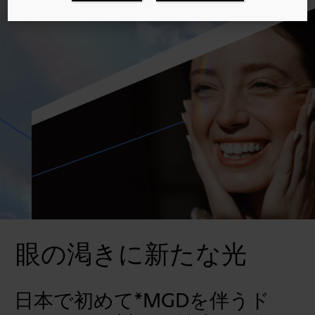
眼の渇きに新たな光
日本で初めて*MGDを伴うド