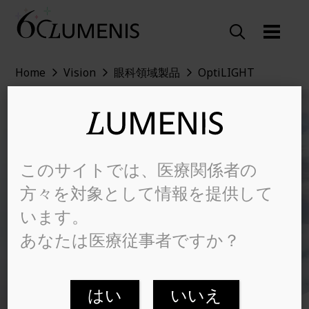
Home
Vision
眼科領域製品
OptiLIGHT
このサイトでは、医療関係者の
方々を対象として情報を提供して
A BRIGHT
います。
FOR
SOLUTION
あなたは医療従事者ですか？
MGD
はい
いいえ