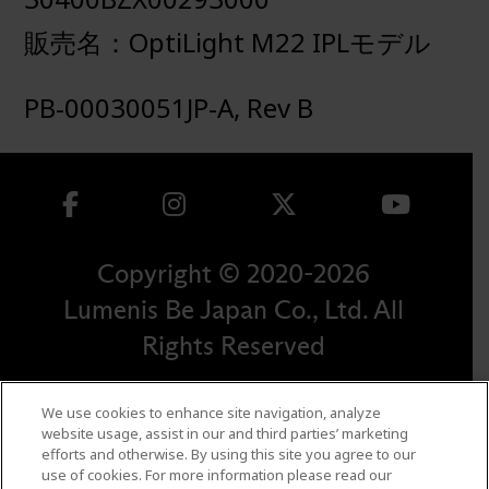
販売名：OptiLight M22 IPLモデル
PB-00030051JP-A, Rev B
Copyright © 2020-
2026
Lumenis Be Japan Co., Ltd. All
Rights Reserved
個人情報保護方針
We use cookies to enhance site navigation, analyze
利用規約
website usage, assist in our and third parties’ marketing
安全性に関する情報
efforts and otherwise. By using this site you agree to our
use of cookies. For more information please read our
特許一覧