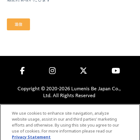
Copyright © 2020-
2026
Lumenis Be Japan Co.,
Ltd. All Rights Reserved
個人情報保護方針
We use cookies to enhance site navigation, analyze
利用規約
website usage, assist in our and third parties’ marketing
安全性に関する情報
efforts and otherwise. By using this site you agree to our
use of cookies. For more information please read our
特許一覧
Privacy Statement