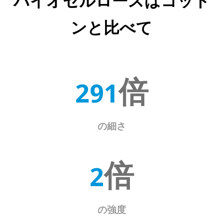
バイオセルロースはコット
ンと比べて
295
倍
の細さ
2
倍
の強度